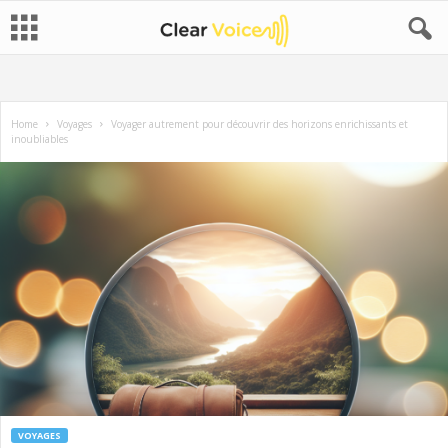
Home
Voyages
Voyager autrement pour découvrir des horizons enrichissants et
inoubliables
VOYAGES