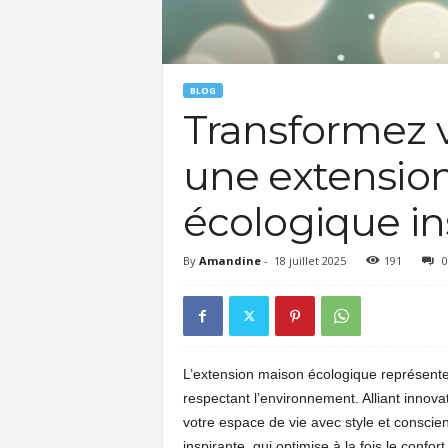
BLOG
Transformez 
une extensio
écologique in
By
Amandine
-
18 juillet 2025
191
0
L’extension maison écologique représente 
respectant l’environnement. Alliant innova
votre espace de vie avec style et consci
inspirante, qui optimise à la fois le confo