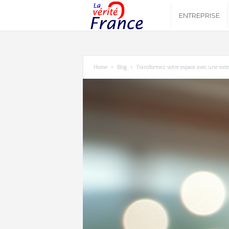
L
ENTREPRISE
a
v
Home
Blog
Transformez votre espace avec une exte
é
r
i
t
é