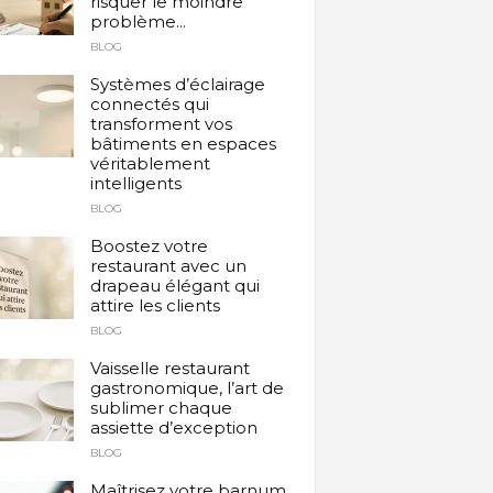
risquer le moindre
problème...
BLOG
Systèmes d’éclairage
connectés qui
transforment vos
bâtiments en espaces
véritablement
intelligents
BLOG
Boostez votre
restaurant avec un
drapeau élégant qui
attire les clients
BLOG
Vaisselle restaurant
gastronomique, l’art de
sublimer chaque
assiette d’exception
BLOG
Maîtrisez votre barnum