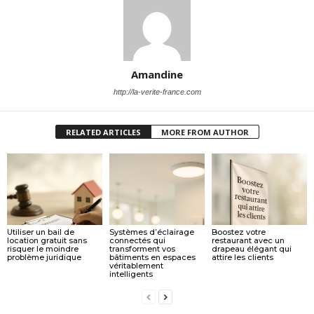
Amandine
http://la-verite-france.com
RELATED ARTICLES
MORE FROM AUTHOR
Utiliser un bail de
Systèmes d’éclairage
Boostez votre
location gratuit sans
connectés qui
restaurant avec un
risquer le moindre
transforment vos
drapeau élégant qui
problème juridique
bâtiments en espaces
attire les clients
véritablement
intelligents