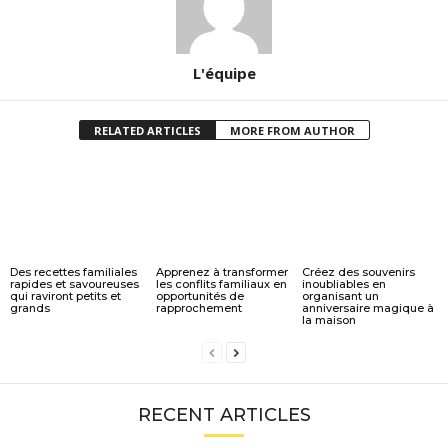
L'équipe
RELATED ARTICLES
MORE FROM AUTHOR
Des recettes familiales
Apprenez à transformer
Créez des souvenirs
rapides et savoureuses
les conflits familiaux en
inoubliables en
qui raviront petits et
opportunités de
organisant un
grands
rapprochement
anniversaire magique à
la maison
RECENT ARTICLES