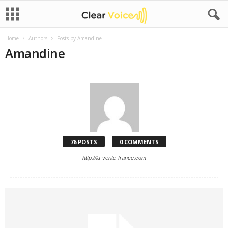
Home
Authors
Posts by Amandine
Amandine
76 POSTS
0 COMMENTS
http://la-verite-france.com